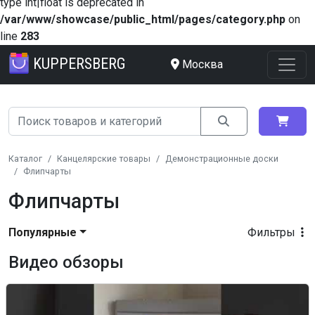
type int|float is deprecated in
/var/www/showcase/public_html/pages/category.php
on
line
283
KUPPERSBERG
Москва
Каталог
Канцелярские товары
Демонстрационные доски
Флипчарты
Флипчарты
Популярные
Фильтры
Видео обзоры