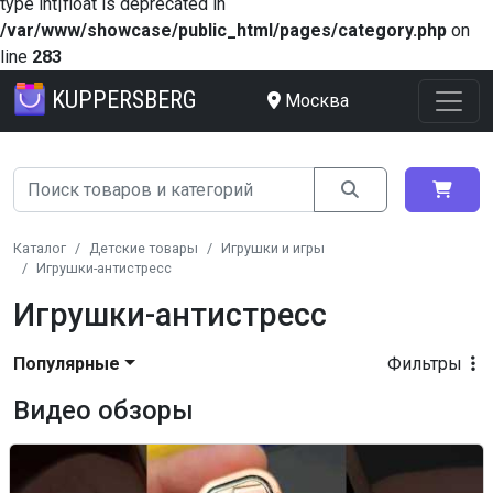
type int|float is deprecated in
/var/www/showcase/public_html/pages/category.php
on
line
283
KUPPERSBERG
Москва
Каталог
Детские товары
Игрушки и игры
Игрушки-антистресс
Игрушки-антистресс
Популярные
Фильтры
Видео обзоры