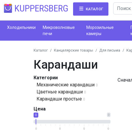
KUPPERSBERG
КАТАЛОГ
Холодильники
Микроволновые
Морозильные
печи
камеры
Каталог
Канцелярские товары
Для письма
Ка
Карандаши
Категории
Снача
Механические карандаши
0
Цветные карандаши
0
Карандаши простые
0
Цена
0
0
0
0
0
0