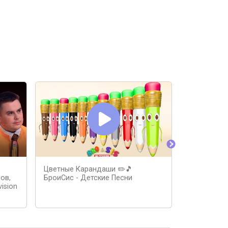
Цветные Карандаши ✏️🎵
Цветные к
ов,
БроиСис - Детские Песни
Billions Де
ision