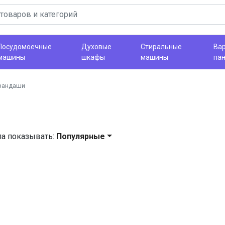
Посудомоечные
Духовые
Стиральные
Ва
машины
шкафы
машины
па
рандаши
ла показывать:
Популярные