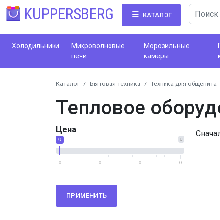
KUPPERSBERG
КАТАЛОГ
Холодильники
Микроволновые
Морозильные
печи
камеры
Каталог
Бытовая техника
Техника для общепита
Тепловое оборуд
Цена
Снача
0
0
0
0
0
0
ПРИМЕНИТЬ