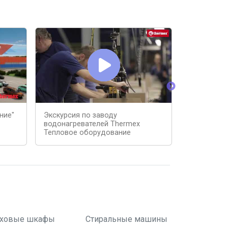
ние"
Экскурсия по заводу
Выбор теп
водонагревателей Thermex
Patriot
Тепловое оборудование
ховые шкафы
Стиральные машины