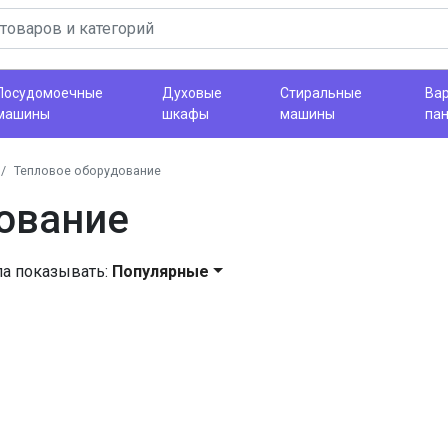
Посудомоечные
Духовые
Стиральные
Ва
машины
шкафы
машины
па
Тепловое оборудование
ование
ла показывать:
Популярные