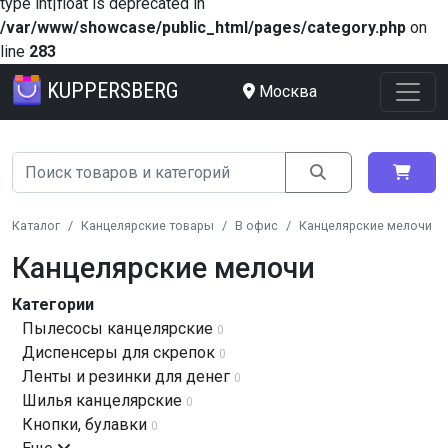
type int|float is deprecated in
/var/www/showcase/public_html/pages/category.php
on
line
283
KUPPERSBERG
Москва
Каталог
Канцелярские товары
В офис
Канцелярские мелочи
Канцелярские мелочи
Категории
Пылесосы канцелярские
0
Диспенсеры для скрепок
0
Ленты и резинки для денег
0
Шилья канцелярские
0
Кнопки, булавки
0