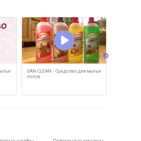
мытья
SAN CLEAN - Средство для мытья
Средство 
полов
своими рук
ховые шкафы
Стиральные машины