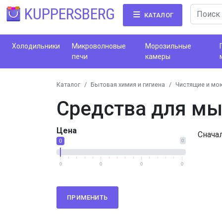
KUPPERSBERG
КАТАЛОГ
Холодильники
Микроволновые
Морозильные
печи
камеры
Каталог
Бытовая химия и гигиена
Чистящие и мо
Средства для мы
Цена
Снача
0
0
0
0
0
0
ПРИМЕНИТЬ