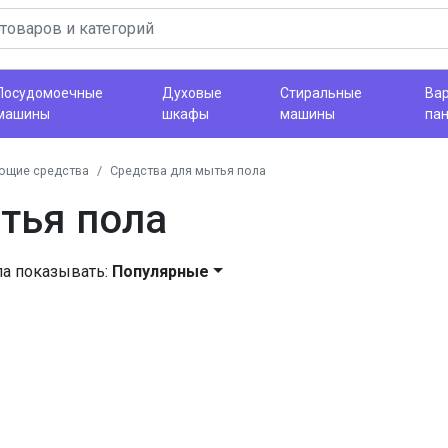
Посудомоечные
Духовые
Стиральные
Ва
машины
шкафы
машины
па
ющие средства
Средства для мытья пола
тья пола
ла показывать:
Популярные