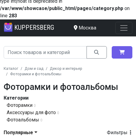
type int|float is deprecated in
/var/www/showcase/public_html/pages/category.php
on
line
283
KUPPERSBERG
Москва
Каталог
Дом и сад
Декор и интерьер
Фоторамки и фотоальбомы
Фоторамки и фотоальбомы
Категории
Фоторамки
0
Аксессуары для фото
0
Фотоальбомы
0
Популярные
Фильтры