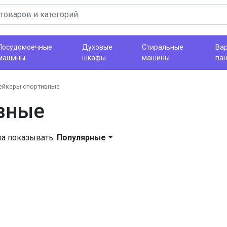
Посудомоечные
Духовые
Стиральные
Ва
машины
шкафы
машины
па
ейкеры спортивные
вные
ла показывать:
Популярные