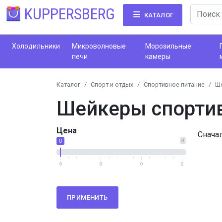
KUPPERSBERG
КАТАЛОГ
Холодильники
Микроволновые
Морозильные
печи
камеры
Каталог
Спорт и отдых
Спортивное питание
Ш
Шейкеры спорти
Цена
Снача
0
0
0
0
0
0
ПРИМЕНИТЬ