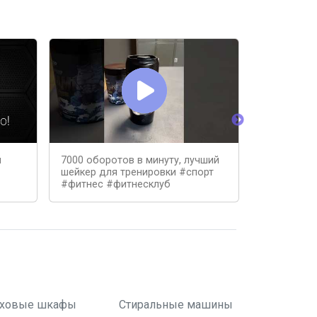
й
7000 оборотов в минуту, лучший
Обзор Нов
шейкер для тренировки #спорт
выбрать Ш
#фитнес #фитнесклуб
ховые шкафы
Стиральные машины