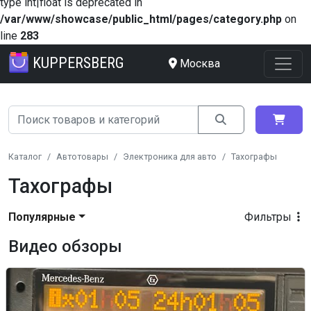
type int|float is deprecated in
/var/www/showcase/public_html/pages/category.php
on
line
283
KUPPERSBERG
Москва
Каталог
Автотовары
Электроника для авто
Тахографы
Тахографы
Популярные
Фильтры
Видео обзоры