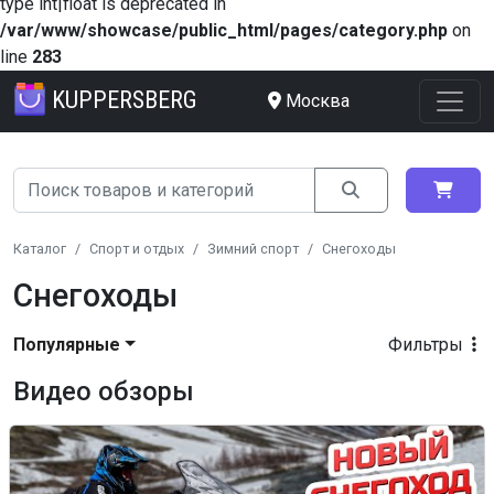
type int|float is deprecated in
/var/www/showcase/public_html/pages/category.php
on
line
283
KUPPERSBERG
Москва
Каталог
Спорт и отдых
Зимний спорт
Снегоходы
Снегоходы
Популярные
Фильтры
Видео обзоры