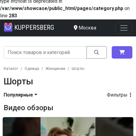
type int|float is deprecated in
/var/www/showcase/public_html/pages/category.php
on
line
283
KUPPERSBERG
Москва
Каталог
Одежда
Женщинам
Шорты
Шорты
Популярные
Фильтры
Видео обзоры