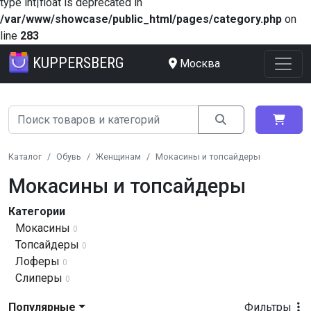
type int|float is deprecated in
/var/www/showcase/public_html/pages/category.php
on
line
283
KUPPERSBERG
Москва
Каталог
Обувь
Женщинам
Мокасины и топсайдеры
Мокасины и топсайдеры
Категории
Мокасины
0
Топсайдеры
0
Лоферы
0
Слиперы
0
Популярные
Фильтры