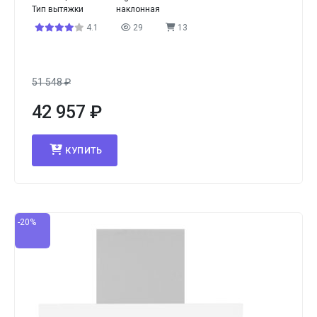
Тип вытяжки
наклонная
4.1
29
13
51 548
₽
42 957
₽
КУПИТЬ
-20%