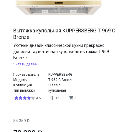
Вытяжка купольная KUPPERSBERG T 969 C
Bronze
Уютный дизайн классической кухни прекрасно
дополнит аутентичная купольная вытяжка T 969
Bronze
Читать далее
Производитель
KUPPERSBERG
Модель
T 969 C Bronze
Коллекция
Classic
Тип вытяжки
купольная
4.5
15
7
84 359
₽