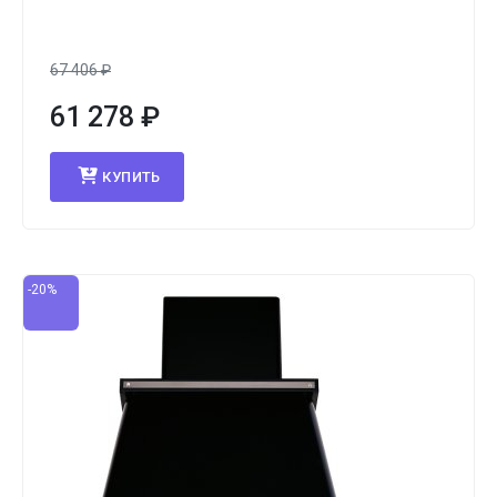
67 406
₽
61 278
₽
КУПИТЬ
-20%