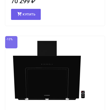
70 299
₽
КУПИТЬ
-10%