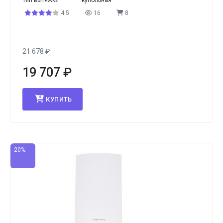
Тип вытяжки
купольная
4.5
16
8
21 678
₽
19 707
₽
КУПИТЬ
-20%