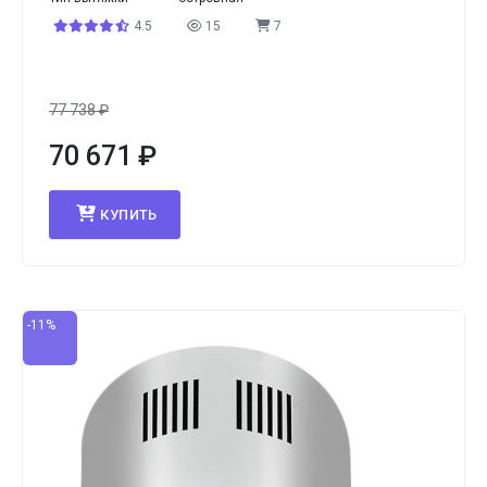
4.5
15
7
77 738
₽
70 671
₽
КУПИТЬ
-11%