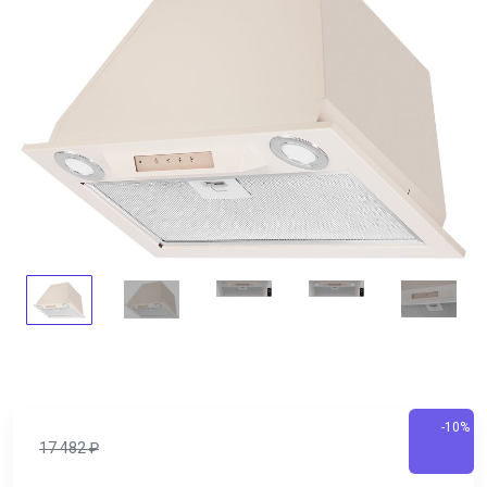
-10%
17 482
₽