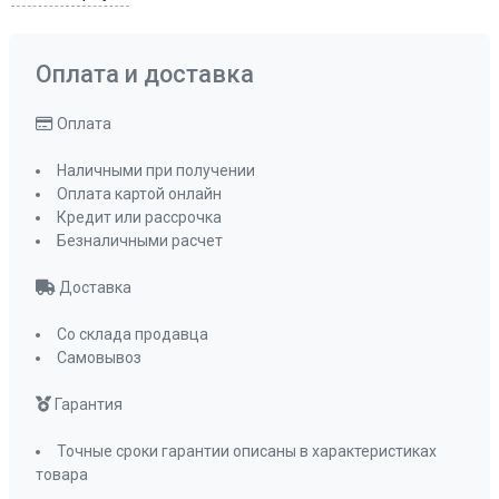
рециркуляция
Рекомендуемая площадь помещения, кв м
до 25 кв, м
Оплата и доставка
Обратный клапан
да
Мощность подключения, Вт
140 Вт
Оплата
Таймер
да
Наличными при получении
Управление
электронное
Оплата картой онлайн
сенсорное
Кредит или рассрочка
Мощность освещения, Вт
Безналичными расчет
2х3.5
Освещение
светодиодное
Доставка
Количество ламп освещения
2
Переходник
Со склада продавца
120-150
Самовывоз
Пульт ДУ
да
Угольный фильтр
С6С
Гарантия
(приобретается
отдельно)
Точные сроки гарантии описаны в характеристиках
товара
Фильтр
металлический