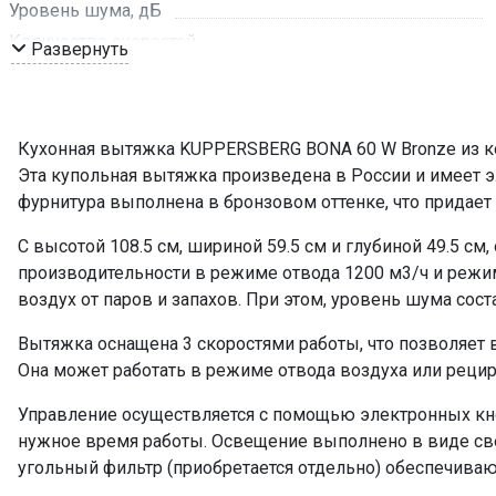
Уровень шума, дБ
Количество скоростей
Развернуть
Режим работы
Рекомендуемая площадь помещения, кв м
Обратный клапан
Кухонная вытяжка KUPPERSBERG BONA 60 W Bronze из ко
Мощность подключения, Вт
Эта купольная вытяжка произведена в России и имеет э
Таймер
фурнитура выполнена в бронзовом оттенке, что придает
Управление
С высотой 108.5 см, шириной 59.5 см и глубиной 49.5 см
Мощность освещения, Вт
производительности в режиме отвода 1200 м3/ч и режи
Освещение
воздух от паров и запахов. При этом, уровень шума сост
Количество ламп освещения
Вытяжка оснащена 3 скоростями работы, что позволяет
Переходник
Она может работать в режиме отвода воздуха или рецир
Угольный фильтр
Фильтр
Управление осуществляется с помощью электронных кно
нужное время работы. Освещение выполнено в виде све
ПРОМО Скидка
угольный фильтр (приобретается отдельно) обеспечива