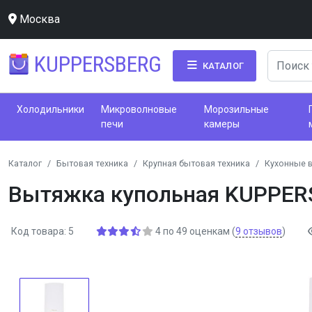
Москва
KUPPERSBERG
КАТАЛОГ
Холодильники
Микроволновые
Морозильные
печи
камеры
Каталог
Бытовая техника
Крупная бытовая техника
Кухонные 
Вытяжка купольная KUPPER
Код товара: 5
4
по
49
оценкам
(
9
отзывов
)