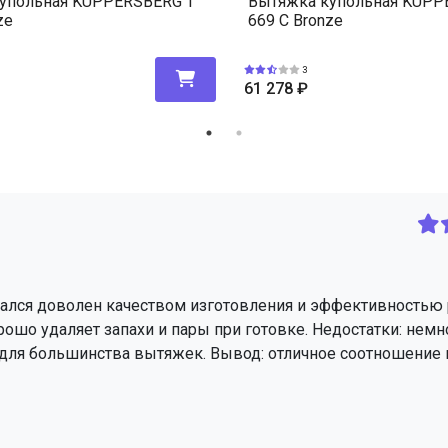
упольная KUPPERSBERG T
Вытяжка купольная KUPP
ze
669 C Bronze
3
61 278
₽
ался доволен качеством изготовления и эффективностью 
рошо удаляет запахи и пары при готовке. Недостатки: немн
 для большинства вытяжек. Вывод: отличное соотношение