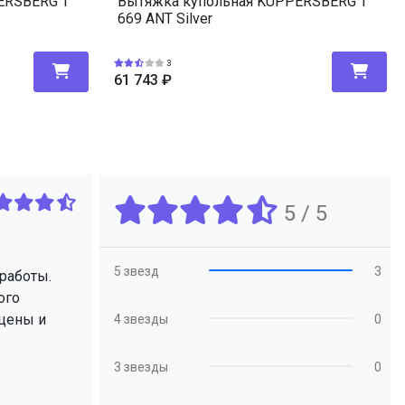
ERSBERG T
Вытяжка купольная KUPPERSBERG T
669 ANT Silver
3
61 743
₽
5 / 5
5 звезд
3
работы.
ого
 цены и
4 звезды
0
3 звезды
0