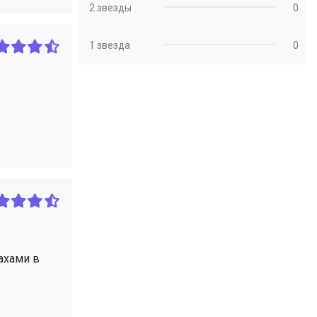
2 звезды
0
1 звезда
0
ахами в