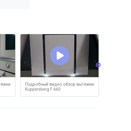
тяжки
Подробный видео обзор вытяжки
Кухонная в
Kuppersberg F 660
600B