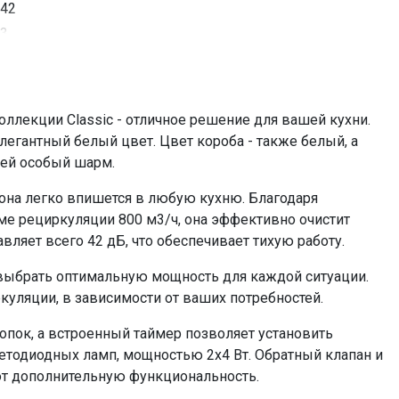
42
3
отвод воздуха , рециркуляция
до 25 кв, м
да
ллекции Classic - отличное решение для вашей кухни.
140 Вт
легантный белый цвет. Цвет короба - также белый, а
да
 ей особый шарм.
электронное кнопочное
, она легко впишется в любую кухню. Благодаря
2x4
ме рециркуляции 800 м3/ч, она эффективно очистит
светодиодное
авляет всего 42 дБ, что обеспечивает тихую работу.
2
 выбрать оптимальную мощность для каждой ситуации.
120-150
куляции, в зависимости от ваших потребностей.
С6С (приобретается отдельно)
металлический жироулавливающий
пок, а встроенный таймер позволяет установить
тодиодных ламп, мощностью 2x4 Вт. Обратный клапан и
=19707.00
ют дополнительную функциональность.