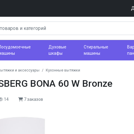
Д
Посудомоечные
Духовые
Стиральные
Ва
машины
шкафы
машины
па
вытяжки и аксессуары
Кухонные вытяжки
SBERG BONA 60 W Bronze
14
7 заказов