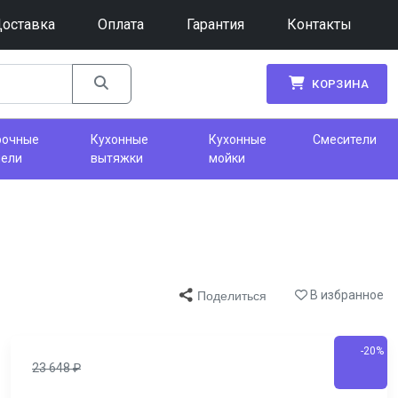
оставка
Оплата
Гарантия
Контакты
КОРЗИНА
рочные
Кухонные
Кухонные
Смесители
нели
вытяжки
мойки
В избранное
Поделиться
-20%
23 648
₽