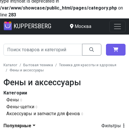
type int|float is deprecated in
/var/www/showcase/public_html/pages/category.php
on
line
283
KUPPERSBERG
Москва
Каталог
Бытовая техника
Техника для красоты и здоровья
Фены и аксессуары
Фены и аксессуары
Категории
Фены
0
Фены-щетки
0
Аксессуары и запчасти для фенов
0
Популярные
Фильтры