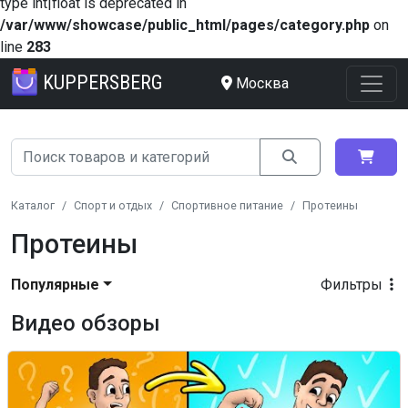
type int|float is deprecated in
/var/www/showcase/public_html/pages/category.php
on
line
283
KUPPERSBERG
Москва
Каталог
Спорт и отдых
Спортивное питание
Протеины
Протеины
Популярные
Фильтры
Видео обзоры