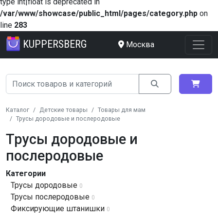
type int|float is deprecated in
/var/www/showcase/public_html/pages/category.php
on
line
283
KUPPERSBERG
Москва
Каталог
Детские товары
Товары для мам
Трусы дородовые и послеродовые
Трусы дородовые и
послеродовые
Категории
Трусы дородовые
0
Трусы послеродовые
0
Фиксирующие штанишки
0