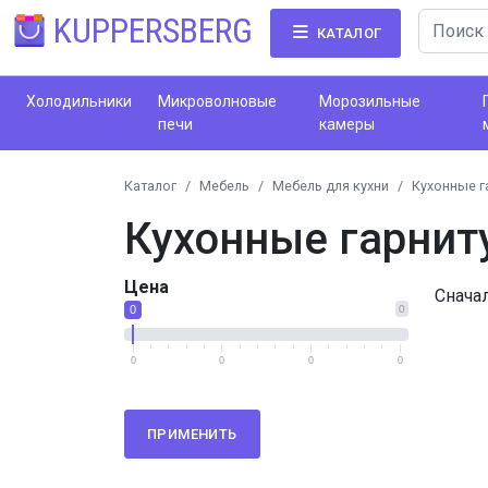
KUPPERSBERG
КАТАЛОГ
Холодильники
Микроволновые
Морозильные
печи
камеры
Каталог
Мебель
Мебель для кухни
Кухонные г
Кухонные гарнит
Цена
Снача
0
0
0
0
0
0
ПРИМЕНИТЬ