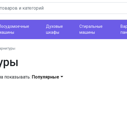
Посудомоечные
Духовые
Стиральные
Ва
машины
шкафы
машины
па
арнитуры
уры
ла показывать:
Популярные