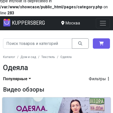
type int|float is deprecated in
/var/www/showcase/public_html/pages/category.php
on
line
283
KUPPERSBERG
Москва
Каталог
Дом и сад
Текстиль
Одеяла
Одеяла
Популярные
Фильтры
Видео обзоры