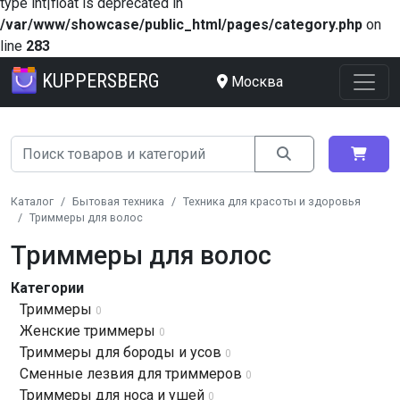
type int|float is deprecated in
/var/www/showcase/public_html/pages/category.php
on
line
283
KUPPERSBERG
Москва
Каталог
Бытовая техника
Техника для красоты и здоровья
Триммеры для волос
Триммеры для волос
Категории
Триммеры
0
Женские триммеры
0
Триммеры для бороды и усов
0
Сменные лезвия для триммеров
0
Триммеры для носа и ушей
0