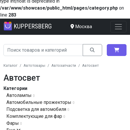
type int|float is deprecated in
/var/www/showcase/public_html/pages/category.php
on
line
283
KUPPERSBERG
Москва
Каталог
Автотовары
Автозапчасти
Автосвет
Автосвет
Категории
Автолампы
0
Автомобильные прожекторы
0
Подсветка для автомобиля
0
Комплектующие для фар
0
Фары
0