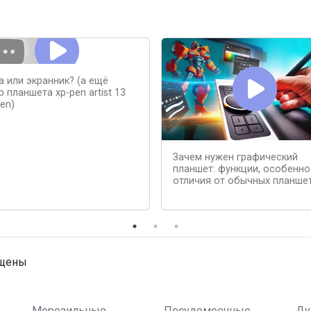
а или экранник? (а ещё
 планшета xp-pen artist 13
en)
Зачем нужен графический
планшет: функции, особенно
отличия от обычных планше
ищены
Морозильные
Посудомоечные
Ду