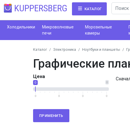
KUPPERSBERG
КАТАЛОГ
Холодильники
Микроволновые
Морозильные
печи
камеры
Каталог
Электроника
Ноутбуки и планшеты
Г
Графические пл
Цена
Снача
0
0
0
0
0
0
ПРИМЕНИТЬ