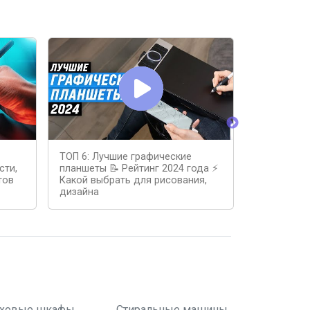
ТОП 6: Лучшие графические
ТОП—7. Лу
сти,
планшеты 📝 Рейтинг 2024 года ⚡
планшеты 
тов
Какой выбрать для рисования,
[интеракти
дизайна
2025 года!
ховые шкафы
Стиральные машины