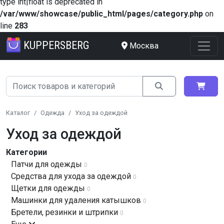
type int|float is deprecated in
/var/www/showcase/public_html/pages/category.php
on
line
283
KUPPERSBERG
Москва
Каталог
Одежда
Уход за одеждой
Уход за одеждой
Категории
Патчи для одежды
0
Средства для ухода за одеждой
0
Щетки для одежды
0
Машинки для удаления катышков
0
Бретели, резинки и штрипки
0