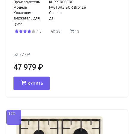
Производитель
KUPPERSBERG
Модель
FV6TGRZ BOR Bronze
Коллекция
Classic
Держатель для
да
турки
4.5
28
13
52 777
₽
47 979
₽
КУПИТЬ
-10%