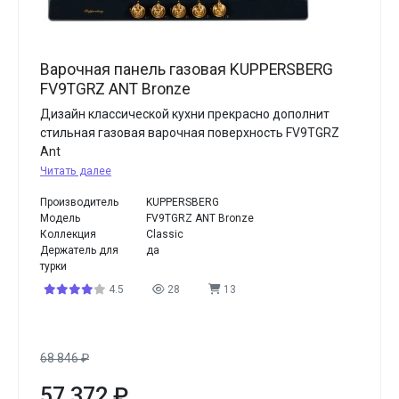
Варочная панель газовая KUPPERSBERG
FV9TGRZ ANT Bronze
Дизайн классической кухни прекрасно дополнит
стильная газовая варочная поверхность FV9TGRZ
Ant
Читать далее
Производитель
KUPPERSBERG
Модель
FV9TGRZ ANT Bronze
Коллекция
Classic
Держатель для
да
турки
4.5
28
13
68 846
₽
57 372
₽