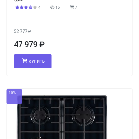
4
15
7
52 777
₽
47 979
₽
КУПИТЬ
-10%