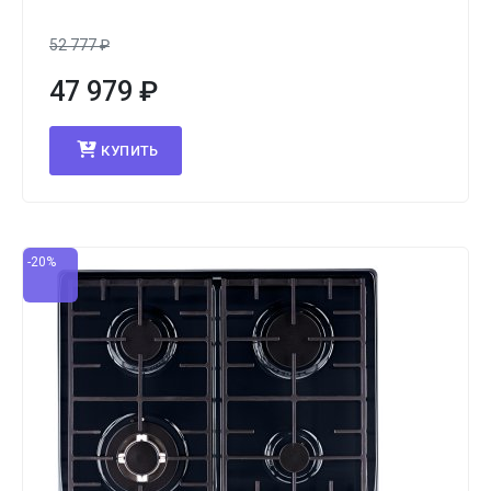
52 777
₽
47 979
₽
КУПИТЬ
-20%