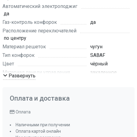
Автоматический электроподжиг
да
Газ-контроль конфорок
да
Расположение переключателей
по центру
Материал решеток
чугун
Тип конфорок
SABAF
Цвет
чёрный
Материал панели управления
закаленное
Развернуть
стекло
Цвет фурнитуры
чёрно-
серебристый
Оплата и доставка
Размеры ниши для встраивания (ШхГ)
270х490
Оплата
Мощность конфорок, кВт: передняя
Наличными при получении
1,75 кВт
Оплата картой онлайн
Мощность конфорок, кВт: задняя