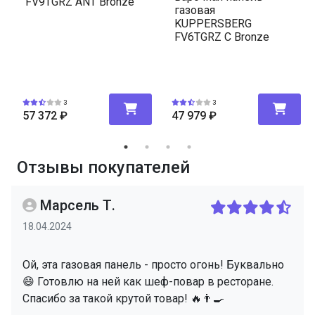
FV9TGRZ ANT Bronze
газовая
KUPPERSBERG
FV6TGRZ C Bronze
3
3
57 372
₽
47 979
₽
Отзывы покупателей
Марсель Т.
18.04.2024
Ой, эта газовая панель - просто огонь! Буквально
😄 Готовлю на ней как шеф-повар в ресторане.
Спасибо за такой крутой товар! 🔥👨‍🍳