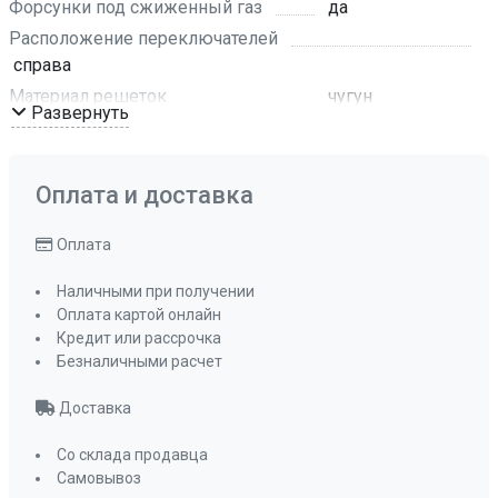
Форсунки под сжиженный газ
да
Расположение переключателей
справа
Материал решеток
чугун
Развернуть
Тип конфорок
SABAF
Цвет
антрацит
Материал панели управления
эмаль
Оплата и доставка
Цвет фурнитуры
бронзовый
Оплата
Размеры ниши для встраивания (ШхГ)
555х475
Наличными при получении
Мощность конфорок, кВт: передняя левая
Оплата картой онлайн
3,6 кВт
Кредит или рассрочка
Безналичными расчет
Мощность конфорок, кВт: передняя правая
1 кВт
Доставка
Мощность конфорок, кВт: задняя левая
1,75 кВт
Со склада продавца
Самовывоз
Мощность конфорок, кВт: задняя правая