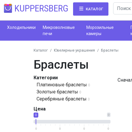
KUPPERSBERG
КАТАЛОГ
Холодильники
Микроволновые
Морозильные
печи
камеры
Каталог
Ювелирные украшения
Браслеты
Браслеты
Категории
Снача
Платиновые браслеты
0
Золотые браслеты
0
Серебряные браслеты
0
Цена
0
0
0
0
0
0