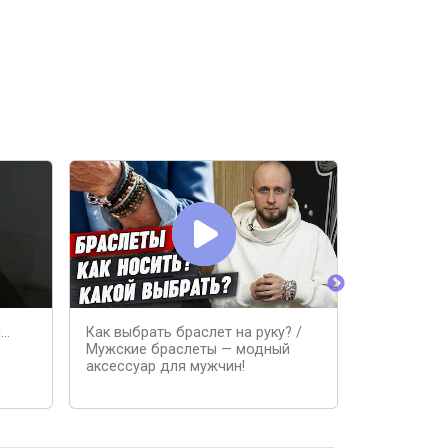
я…
Как выбрать браслет на руку? /
#izkamnei 
Мужские браслеты — модный
камней бус
аксессуар для мужчин!
мастер кла