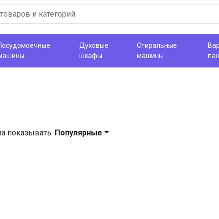
Посудомоечные
Духовые
Стиральные
Ва
машины
шкафы
машины
па
ла показывать:
Популярные