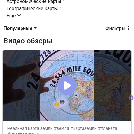
Астрономические карты
0
Географические карты
0
Еще
Популярные
Фильтры
Видео обзоры
Реальная карта земли #земля #картаземли #планета
#планетаземля