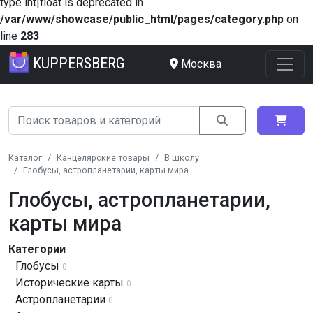
type int|float is deprecated in
/var/www/showcase/public_html/pages/category.php
on
line
283
KUPPERSBERG
Москва
Каталог
Канцелярские товары
В школу
Глобусы, астропланетарии, карты мира
Глобусы, астропланетарии,
карты мира
Категории
Глобусы
0
Исторические карты
0
Астропланетарии
0