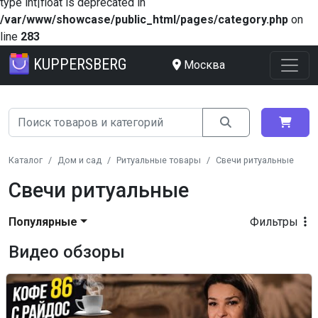
type int|float is deprecated in
/var/www/showcase/public_html/pages/category.php
on
line
283
KUPPERSBERG
Москва
Каталог
Дом и сад
Ритуальные товары
Свечи ритуальные
Свечи ритуальные
Популярные
Фильтры
Видео обзоры