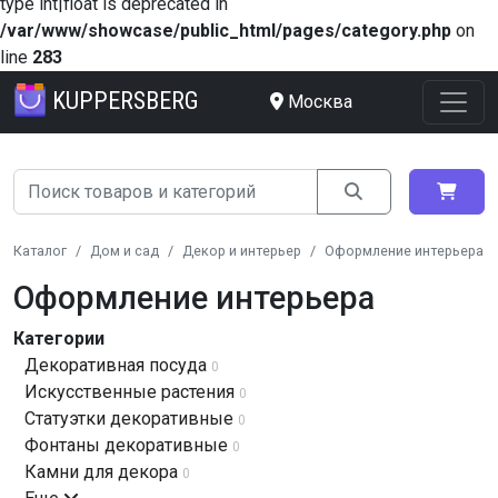
type int|float is deprecated in
/var/www/showcase/public_html/pages/category.php
on
line
283
KUPPERSBERG
Москва
Каталог
Дом и сад
Декор и интерьер
Оформление интерьера
Оформление интерьера
Категории
Декоративная посуда
0
Искусственные растения
0
Статуэтки декоративные
0
Фонтаны декоративные
0
Камни для декора
0