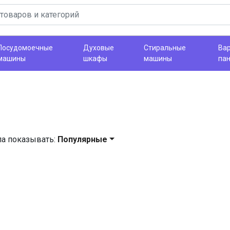
Посудомоечные
Духовые
Стиральные
Ва
машины
шкафы
машины
па
ла показывать:
Популярные