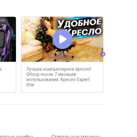
е
Лучшее компьютерное кресло!
Как правил
Обзор после 7 месяцев
для дома
использования. Кресло Expert
Star
ховые шкафы
Стиральные машины