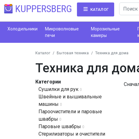
KUPPERSBERG
КАТАЛОГ
Холодильники
Микроволновые
Морозильные
печи
камеры
Каталог
Бытовая техника
Техника для дома
Техника для дом
Категории
Снача
Сушилки для рук
0
Швейные и вышивальные
машины
0
Пароочистители и паровые
швабры
0
Паровые швабры
0
Стерилизаторы и очистители