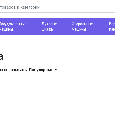
Посудомоечные
Духовые
Стиральные
Ва
машины
шкафы
машины
па
а
ла показывать:
Популярные