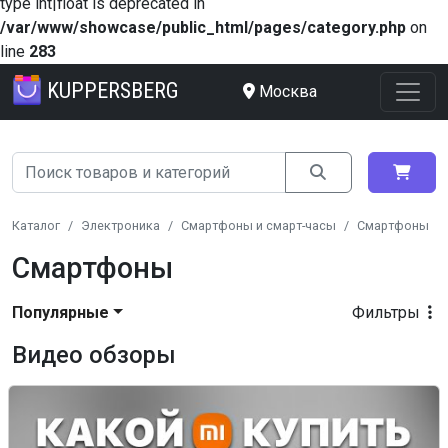
type int|float is deprecated in
/var/www/showcase/public_html/pages/category.php
on
line
283
KUPPERSBERG
Москва
Каталог
Электроника
Смартфоны и смарт-часы
Смартфоны
Смартфоны
Популярные
Фильтры
Видео обзоры