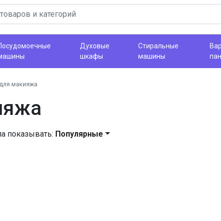
Посудомоечные
Духовые
Стиральные
Ва
машины
шкафы
машины
па
для макияжа
ияжа
ла показывать:
Популярные