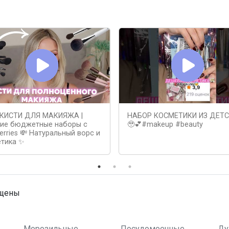
КИСТИ ДЛЯ МАКИЯЖА |
НАБОР КОСМЕТИКИ ИЗ ДЕТ
ие бюджетные наборы с
🥹💕#makeup #beauty
erries 💸 Натуральный ворс и
етика ✨
ищены
Морозильные
Посудомоечные
Ду