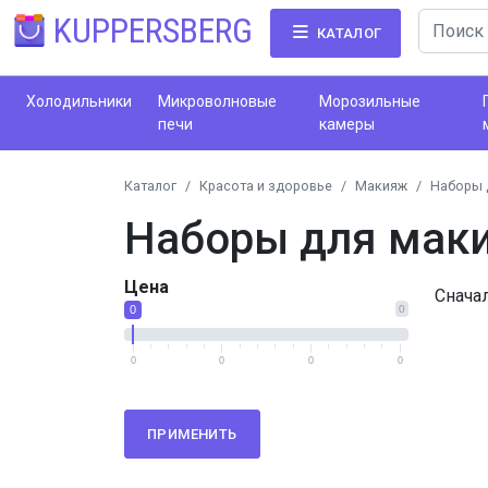
KUPPERSBERG
КАТАЛОГ
Холодильники
Микроволновые
Морозильные
печи
камеры
Каталог
Красота и здоровье
Макияж
Наборы 
Наборы для мак
Цена
Снача
0
0
0
0
0
0
ПРИМЕНИТЬ