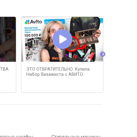
СТВА
ЭТО ОТВРАТИТЕЛЬНО: Купила
ЧТО ЗА ЖЕ
Набор Визажиста с АВИТО
КОСМЕТИКИ
ховые шкафы
Стиральные машины