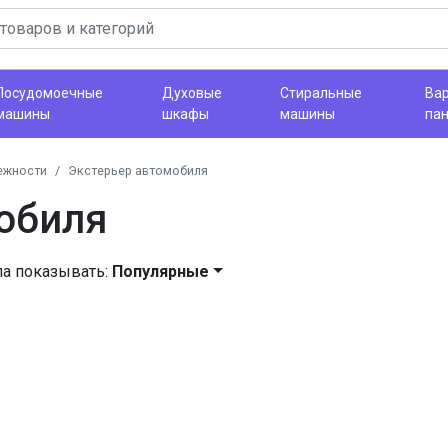
Посудомоечные
Духовые
Стиральные
Ва
машины
шкафы
машины
па
ежности
Экстерьер автомобиля
обиля
ла показывать:
Популярные