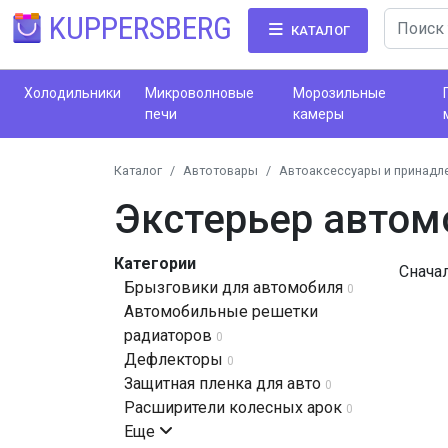
KUPPERSBERG
КАТАЛОГ
Холодильники
Микроволновые
Морозильные
печи
камеры
Каталог
Автотовары
Автоаксессуары и принадл
Экстерьер автом
Категории
Снача
Брызговики для автомобиля
0
Автомобильные решетки
радиаторов
0
Дефлекторы
0
Защитная пленка для авто
0
Расширители колесных арок
0
Еще