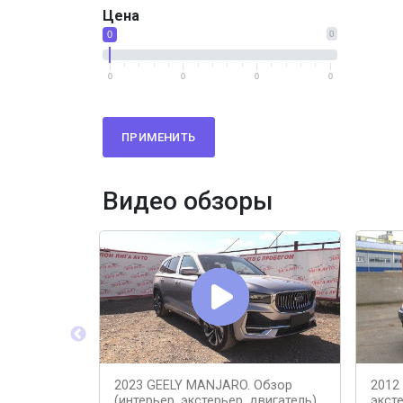
Цена
0
0
0
0
0
0
ПРИМЕНИТЬ
Видео обзоры
2023 GEELY MANJARO. Обзор
2012 
(интерьер, экстерьер, двигатель).
эксте