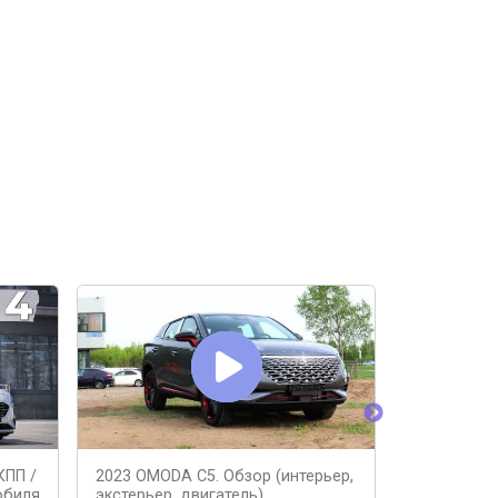
КПП /
2023 OMODA C5. Обзор (интерьер,
1984 Москв
обиля
экстерьер, двигатель).
(интерьер, 