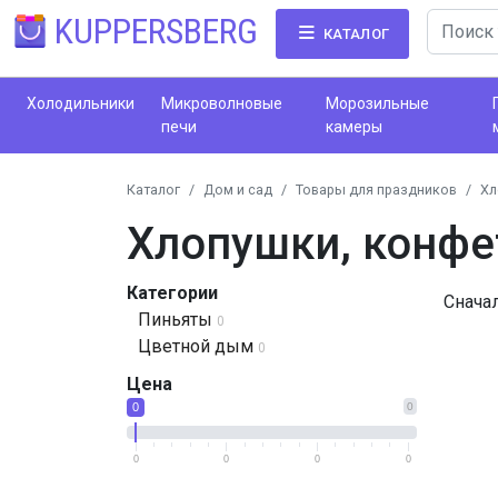
KUPPERSBERG
КАТАЛОГ
Холодильники
Микроволновые
Морозильные
печи
камеры
Каталог
Дом и сад
Товары для праздников
Хл
Хлопушки, конфе
Категории
Снача
Пиньяты
0
Цветной дым
0
Цена
0
0
0
0
0
0