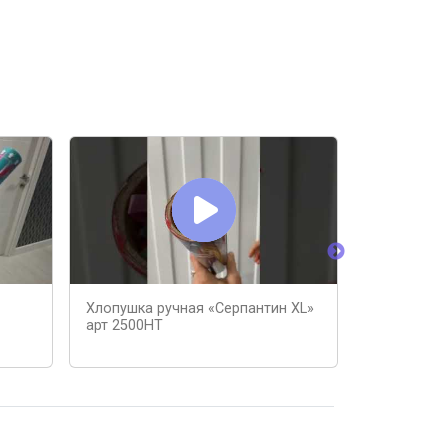
Хлопушка ручная «Серпантин XL»
Супер хлоп
арт 2500HT
100мм конф
ТР108