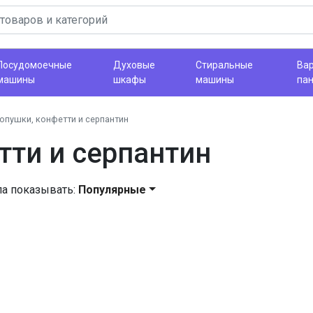
Посудомоечные
Духовые
Стиральные
Ва
машины
шкафы
машины
па
опушки, конфетти и серпантин
тти и серпантин
ла показывать:
Популярные