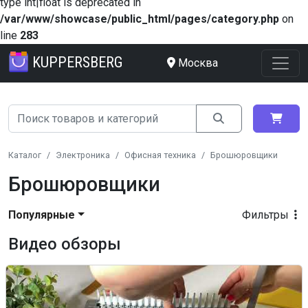
type int|float is deprecated in
/var/www/showcase/public_html/pages/category.php
on
line
283
KUPPERSBERG
Москва
Каталог
Электроника
Офисная техника
Брошюровщики
Брошюровщики
Популярные
Фильтры
Видео обзоры