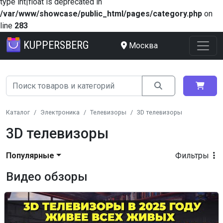
type int|float is deprecated in
/var/www/showcase/public_html/pages/category.php
on
line
283
KUPPERSBERG
Москва
Каталог
Электроника
Телевизоры
3D телевизоры
3D телевизоры
Популярные
Фильтры
Видео обзоры