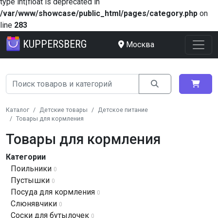
type int|float is deprecated in
/var/www/showcase/public_html/pages/category.php
on
line
283
KUPPERSBERG
Москва
Каталог
Детские товары
Детское питание
Товары для кормления
Товары для кормления
Категории
Поильники
0
Пустышки
0
Посуда для кормления
0
Слюнявчики
0
Соски для бутылочек
0