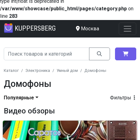
type int|float is deprecated in
/var/www/showcase/public_html/pages/category.php
on
line
283
KUPPERSBERG
Москва
Каталог
Электроника
Умный дом
Домофоны
Домофоны
Популярные
Фильтры
Видео обзоры