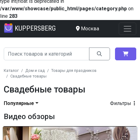
type int|float is deprecated in
/var/www/showcase/public_html/pages/category.php
on
line
283
KUPPERSBERG
Москва
Каталог
Дом и сад
Товары для праздников
Свадебные товары
Свадебные товары
Популярные
Фильтры
Видео обзоры