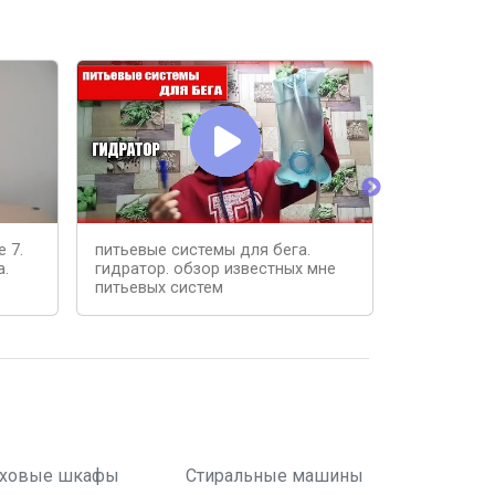
 7.
питьевые системы для бега.
Как выбрат
а.
гидратор. обзор известных мне
для бега
питьевых систем
ховые шкафы
Стиральные машины