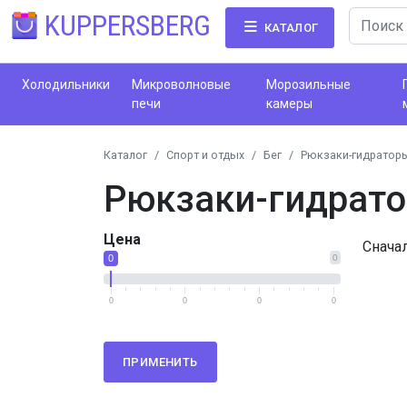
KUPPERSBERG
КАТАЛОГ
Холодильники
Микроволновые
Морозильные
печи
камеры
Каталог
Спорт и отдых
Бег
Рюкзаки-гидраторы
Рюкзаки-гидрато
Цена
Снача
0
0
0
0
0
0
ПРИМЕНИТЬ