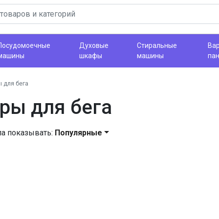
Посудомоечные
Духовые
Стиральные
Ва
машины
шкафы
машины
па
 для бега
ры для бега
ла показывать:
Популярные