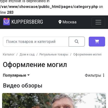
type int|float is deprecated in
/var/www/showcase/public_html/pages/category.php
on
line
283
KUPPERSBERG
Москва
Каталог
Дом и сад
Ритуальные товары
Оформление могил
Оформление могил
Популярные
Фильтры
Видео обзоры