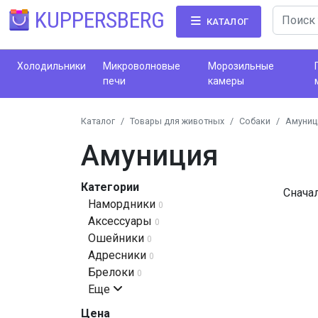
KUPPERSBERG
КАТАЛОГ
Холодильники
Микроволновые
Морозильные
печи
камеры
Каталог
Товары для животных
Собаки
Амуниц
Амуниция
Категории
Снача
Намордники
0
Аксессуары
0
Ошейники
0
Адресники
0
Брелоки
0
Еще
Цена