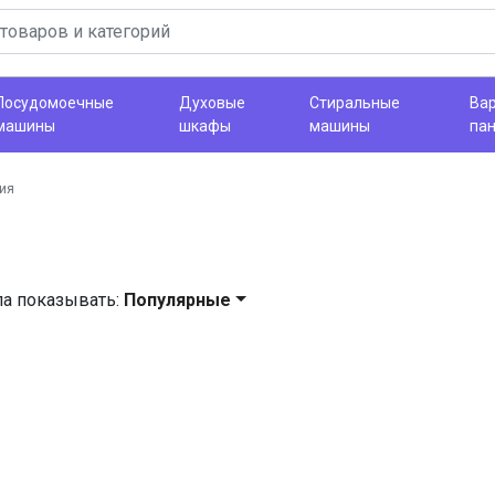
Посудомоечные
Духовые
Стиральные
Ва
машины
шкафы
машины
па
ия
ла показывать:
Популярные