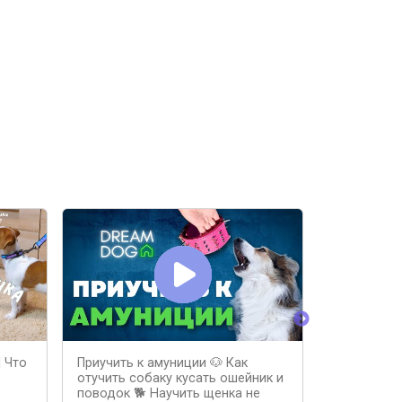
 Что
Приучить к амуниции 🐶 Как
ХРАНЕНИЕ
отучить собаку кусать ошейник и
- ОБЗОР Н
поводок 🐕 Научить щенка не
VEST - АМУ