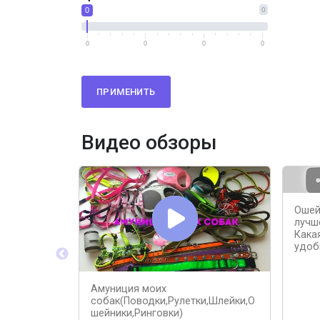
0
0
0
0
0
0
ПРИМЕНИТЬ
Видео обзоры
Ошей
лучш
Кака
удоб
Амуниция моих
собак(Поводки,Рулетки,Шлейки,О
шейники,Ринговки)