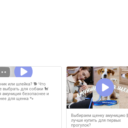
ник или шлейка? 🐕 Что
е выбрать для собаки 🐩
я амуниция безопаснее и
нее для щенка 🐾
Выбираем щенку амуницию ||
лучше купить для первых
прогулок?