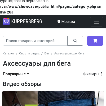
type int|float is deprecated in
/var/www/showcase/public_html/pages/category.php
on
line
283
KUPPERSBERG
Москва
Каталог
Спорт и отдых
Бег
Аксессуары для бега
Аксессуары для бега
Популярные
Фильтры
Видео обзоры