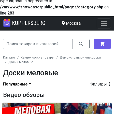
type int|float is deprecated in
/var/www/showcase/public_html/pages/category.php
on
line
283
KUPPERSBERG
Москва
Каталог
Канцелярские товары
Демонстрационные доски
Доски меловые
Доски меловые
Популярные
Фильтры
Видео обзоры