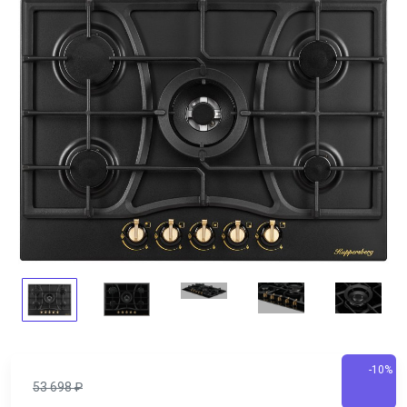
-10%
53 698
₽