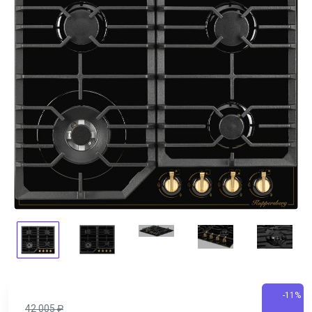
-11%
42 005
₽