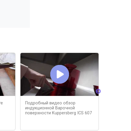
те
Подробный видео обзор
ТОП-5 инду
индукционной Варочной
000 рублей
поверхности Kuppersberg ICS 607
варочную 