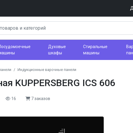
Д
Посудомоечные
Духовые
Стиральные
Ва
машины
шкафы
машины
па
панели
Индукционные варочные панели
ная KUPPERSBERG ICS 606
16
7 заказов