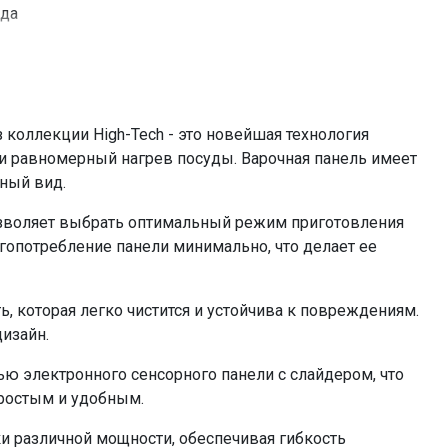
да
да
нет
7,4
560x500
коллекции High-Tech - это новейшая технология
да
 и равномерный нагрев посуды. Варочная панель имеет
электронное сенсорное, слайдер
ный вид.
1.4 кВт , 1.5 кВт
озволяет выбрать оптимальный режим приготовления
1,8 кВт , 2,0 кВт
ергопотребление панели минимально, что делает ее
2.4 кВт , 2.6 кВт
1.8 кВт , 2.0 кВт
, которая легко чистится и устойчива к повреждениям.
160 мм
дизайн.
180 мм
ю электронного сенсорного панели с слайдером, что
210 мм
простым и удобным.
180 мм
120 см
и различной мощности, обеспечивая гибкость