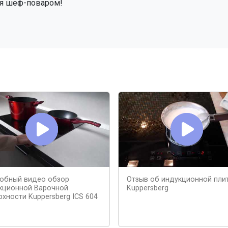
бя шеф-поваром!
обный видео обзор
Отзыв об индукционной пли
кционной Варочной
Kuppersberg
рхности Kuppersberg ICS 604