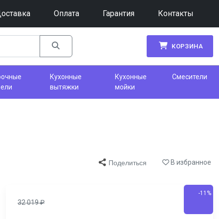
оставка
Оплата
Гарантия
Контакты
КОРЗИНА
рочные
Кухонные
Кухонные
Смесители
нели
вытяжки
мойки
В избранное
Поделиться
-11%
32 019
₽