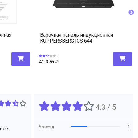
онная
Варочная панель индукционная
KUPPERSBERG ICS 644
3
41 376
₽
4.3 / 5
5 звезд
1
 все