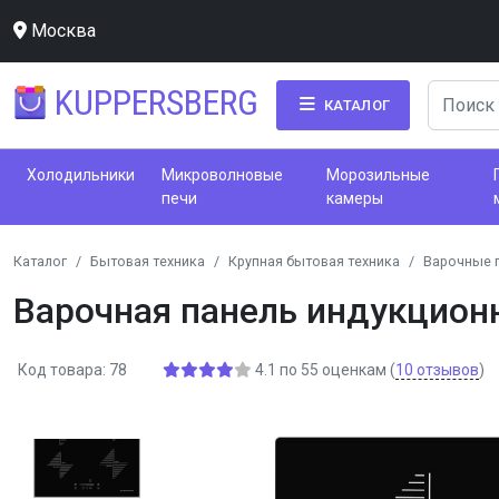
Москва
KUPPERSBERG
КАТАЛОГ
Холодильники
Микроволновые
Морозильные
печи
камеры
Каталог
Бытовая техника
Крупная бытовая техника
Варочные 
Варочная панель индукцион
Код товара: 78
4.1
по
55
оценкам
(
10
отзывов
)