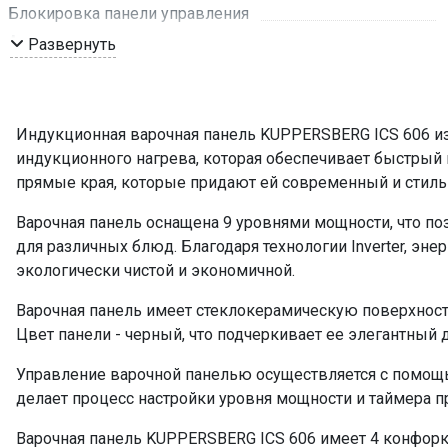
Блокировка панели управления
Автоматическое отключение
Развернуть
Наличие вилки
Мощность подключения, кВт
Размер ниши для встраивания (ШхГ), мм
Индукционная варочная панель KUPPERSBERG ICS 606 из 
Таймер
индукционного нагрева, которая обеспечивает быстрый
Управление
прямые края, которые придают ей современный и стиль
Мощность конфорок, кВт: передняя левая
Варочная панель оснащена 9 уровнями мощности, что п
Мощность конфорок, кВт: передняя правая
для различных блюд. Благодаря технологии Inverter, эн
Мощность конфорок, кВт: задняя левая
экологически чистой и экономичной.
Мощность конфорок, кВт: задняя правая
Варочная панель имеет стеклокерамическую поверхность
Диаметр зон, мм. передняя левая
Цвет панели - черный, что подчеркивает ее элегантный 
Диаметр зон, мм. передняя правая
Управление варочной панелью осуществляется с помощь
Диаметр зон, мм. задняя левая
делает процесс настройки уровня мощности и таймера 
Диаметр зон, мм. задняя правая
Длина сетевого шнура
Варочная панель KUPPERSBERG ICS 606 имеет 4 конфорк